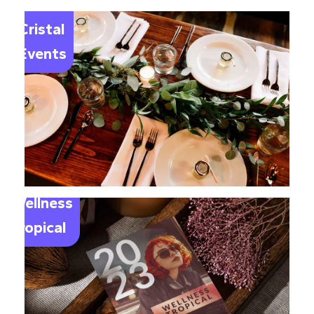
Le
Cristal
Events
Wellness
Tropical