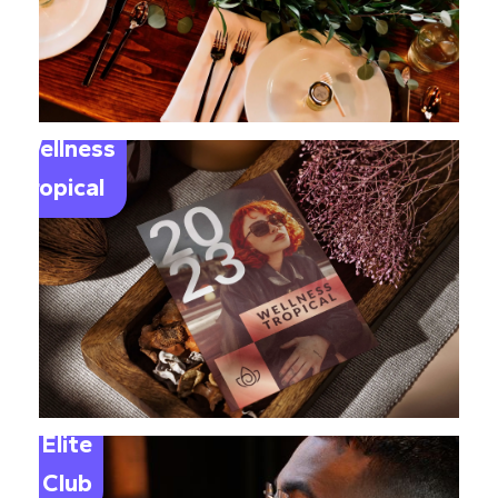
Wellness
Tropical
Elite
Club