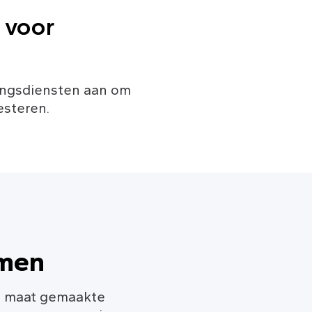
 voor 
ingsdiensten aan om 
esteren.
mmen
p maat gemaakte