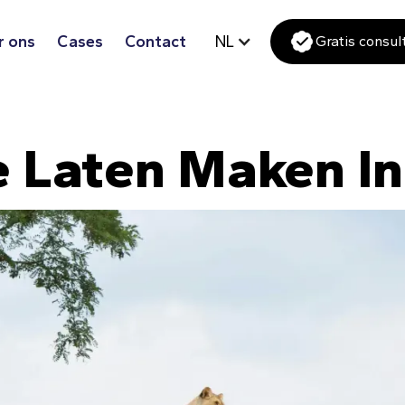
r ons
Cases
Contact
NL
Gratis consul
e Laten Maken I