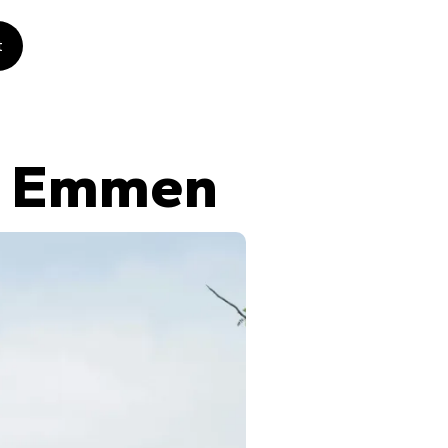
t
n Emmen