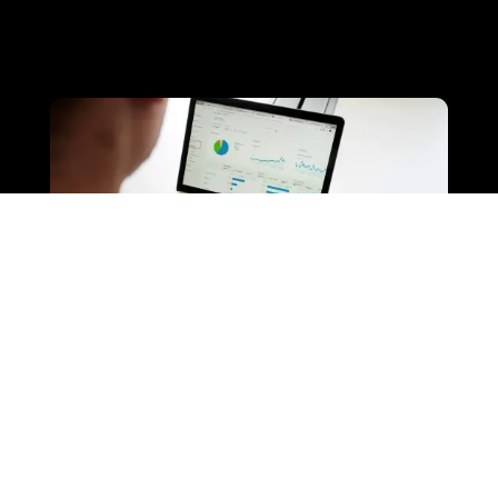
Meer klanten werven met
marketing
Groeien met marketing begint hier! Ontdek hoe
onze marketingstrategieën en campagnes jouw
merk helpen groeien en opvallen in de markt.