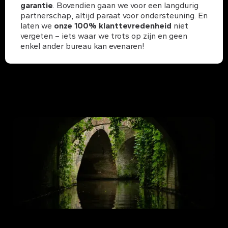
garantie
. Bovendien gaan we voor een langdurig
partnerschap, altijd paraat voor ondersteuning. En
laten we
onze 100% klanttevredenheid
niet
vergeten – iets waar we trots op zijn en geen
enkel ander bureau kan evenaren!