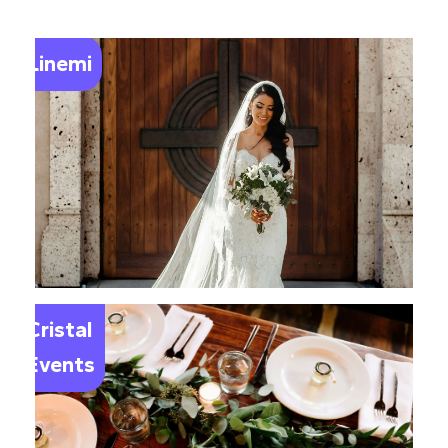
Linemi
Le
Cristal
Events