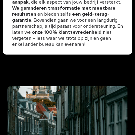
aanpak
, die elk aspect van jouw bedrijf versterkt.
We garanderen transformatie met meetbare
resultaten
en bieden zelfs
een geld-terug-
garantie
. Bovendien gaan we voor een langdurig
partnerschap, altijd paraat voor ondersteuning. En
laten we
onze 100% klanttevredenheid
niet
vergeten – iets waar we trots op zijn en geen
enkel ander bureau kan evenaren!