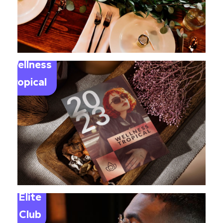
Wellness
Tropical
Elite
Club